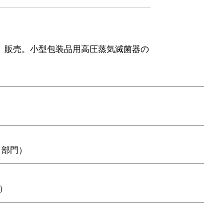
、販売。小型包装品用高圧蒸気滅菌器の
 部門）
）